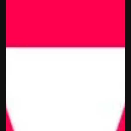
Independence Taxes
Identidad
Mockup
Show project
Lo que hacemos
EMC es un visual studio
donde creamos sitios web
visualmente atractivos y