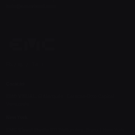
hola@emcvisual.com
Fb.
/
Ig.
/
Tw.
/
Caracas
EMC VISUAL.
El Marqués ,
Caracas-Dtto Capital
Venezuela
New York
EMC Visual Studio
911 Walton Ave, Bronx / New York