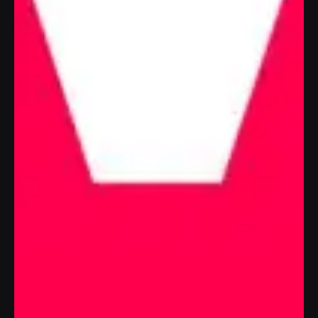
fáciles de usar, brindamos
soluciones de marca y
diseño gráfico para
proyectos locales e
internacionales.
Utilizando metodologías modernas de gestión,
diseño y desarrollo, como equipo hemos formado
nuestro propio enfoque sistemático para el
lanzamiento de cada proyecto. Contamos con una
gran experiencia en el área del diseño web, diseño de
marca, diseño para redes sociales, ilustración y
gestión de proyectos.
El sitio web es una de las principales herramientas
para que tengas resultados con el marketing digital,