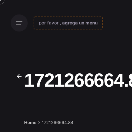
Skip
to
content
por favor ,
agrega un menu
1721266664.
Home
1721266664.84