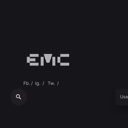
Fb.
/
Ig.
/
Tw.
/
Usa