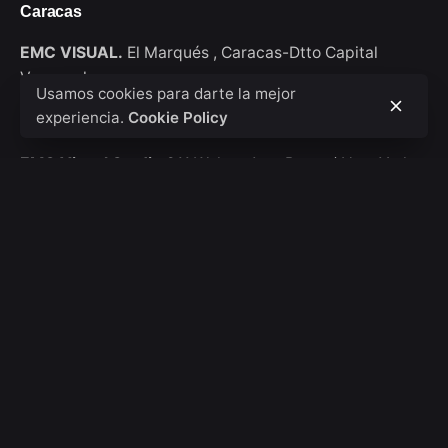
Caracas
EMC VISUAL.
El Marqués ,
Caracas-Dtto Capital
Venezuela
Usamos cookies para darte la mejor
experiencia.
Cookie Policy
New York
EMC Visual Studio
911 Walton Ave, Bronx / New York
USA
Consultas de trabajo
Interesado en trabajar con nosotros?
hola@emcvisual.com
Bolsa de empleo
¿Buscas una oportunidad de trabajo?
Ver posiciones
abiertas