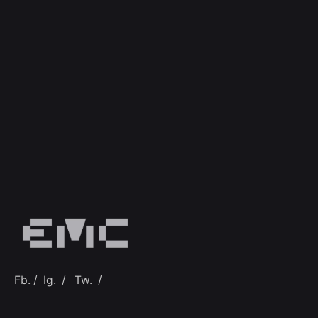
Fb.
/
Ig.
/
Tw.
/