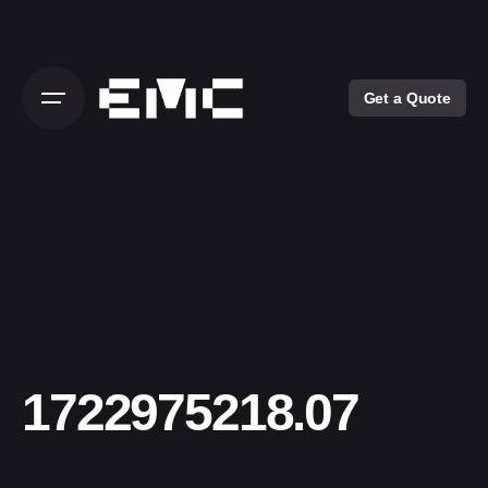
Skip
to
content
Get a Quote
1722975218.07