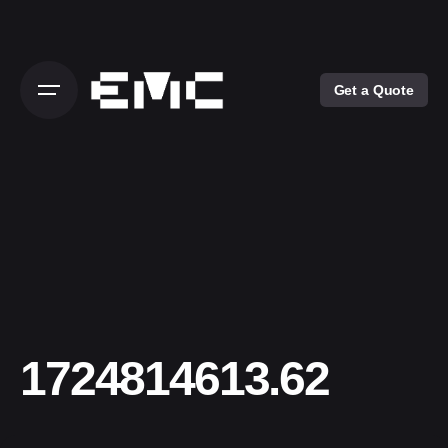
Skip
to
content
Get a Quote
1724814613.62