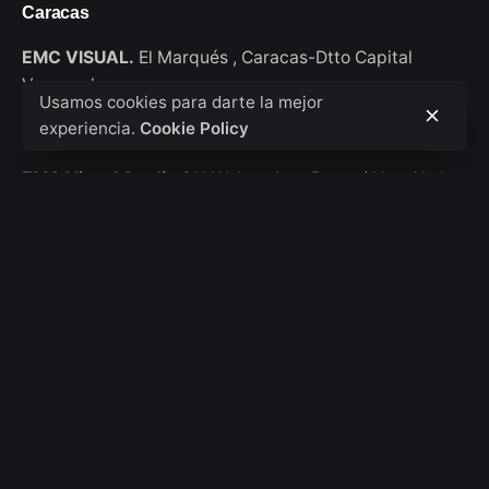
Caracas
EMC VISUAL.
El Marqués ,
Caracas-Dtto Capital
Venezuela
Usamos cookies para darte la mejor
experiencia.
Cookie Policy
New York
EMC Visual Studio
911 Walton Ave, Bronx / New York
USA
Consultas de trabajo
Interesado en trabajar con nosotros?
hola@emcvisual.com
Bolsa de empleo
¿Buscas una oportunidad de trabajo?
Ver posiciones
abiertas