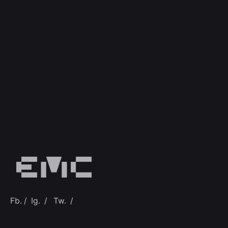
Fb.
/
Ig.
/
Tw.
/