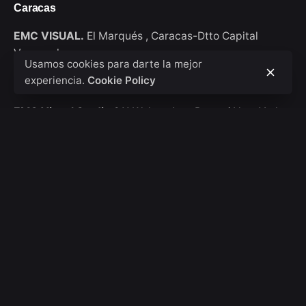
Caracas
EMC VISUAL.
El Marqués ,
Caracas-Dtto Capital
Venezuela
Usamos cookies para darte la mejor
experiencia.
Cookie Policy
New York
EMC Visual Studio
911 Walton Ave, Bronx / New York
USA
Consultas de trabajo
Interesado en trabajar con nosotros?
hola@emcvisual.com
Bolsa de empleo
¿Buscas una oportunidad de trabajo?
Ver posiciones
abiertas