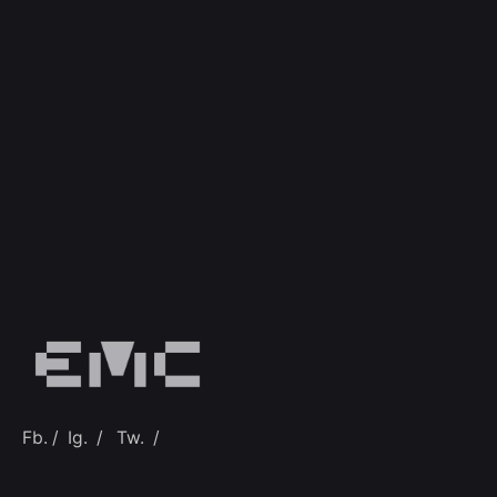
Fb.
/
Ig.
/
Tw.
/