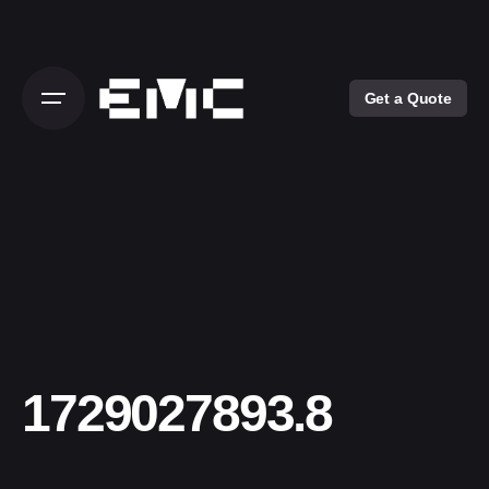
Skip
to
content
Get a Quote
1729027893.8