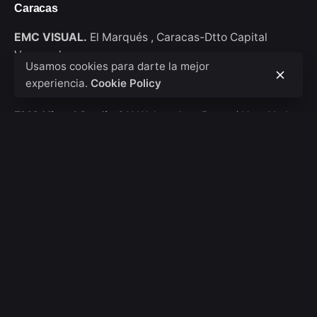
Caracas
EMC VISUAL.
El Marqués ,
Caracas-Dtto Capital
Venezuela
Usamos cookies para darte la mejor
experiencia.
Cookie Policy
New York
EMC Visual Studio
911 Walton Ave, Bronx / New York
USA
Consultas de trabajo
Interesado en trabajar con nosotros?
hola@emcvisual.com
Bolsa de empleo
¿Buscas una oportunidad de trabajo?
Ver posiciones
abiertas