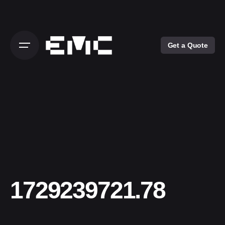
Skip
to
content
Get a Quote
1729239721.78