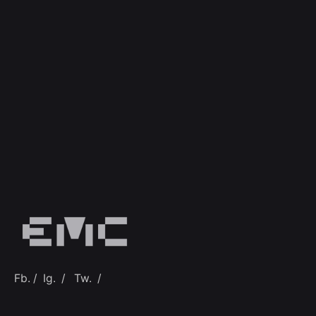
Fb.
/
Ig.
/
Tw.
/