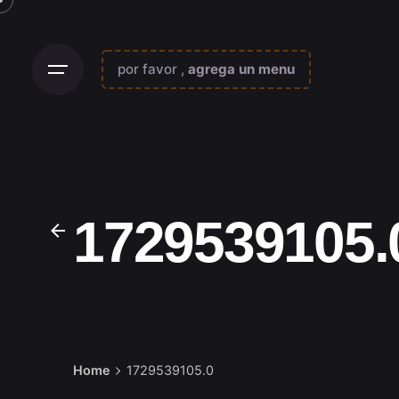
Skip
to
content
por favor ,
agrega un menu
1729539105.
Home
1729539105.0