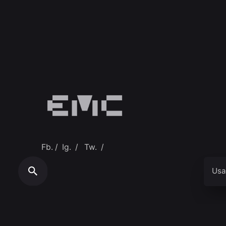
Fb.
/
Ig.
/
Tw.
/
Usa