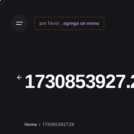
Skip
to
content
por favor ,
agrega un menu
1730853927.
Home
1730853927.29