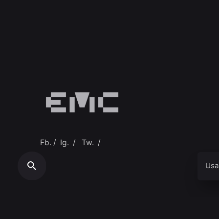
Fb.
/
Ig.
/
Tw.
/
Usa