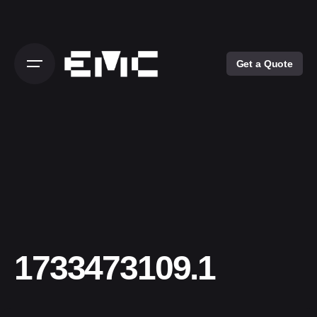
Skip
to
content
Get a Quote
1733473109.1