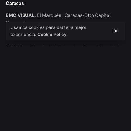
Caracas
EMC VISUAL.
El Marqués ,
Caracas-Dtto Capital
Venezuela
Usamos cookies para darte la mejor
experiencia.
Cookie Policy
New York
EMC Visual Studio
911 Walton Ave, Bronx / New York
USA
Consultas de trabajo
Interesado en trabajar con nosotros?
hola@emcvisual.com
Bolsa de empleo
¿Buscas una oportunidad de trabajo?
Ver posiciones
abiertas