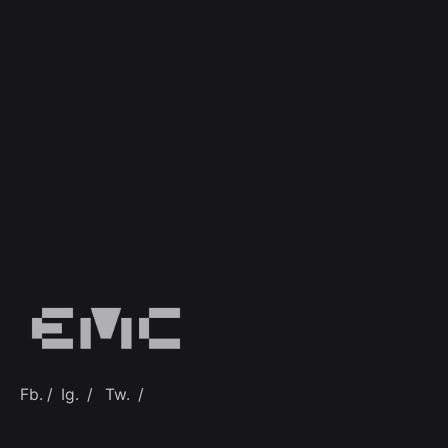
Fb.
/
Ig.
/
Tw.
/