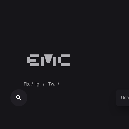
Fb.
/
Ig.
/
Tw.
/
Usa