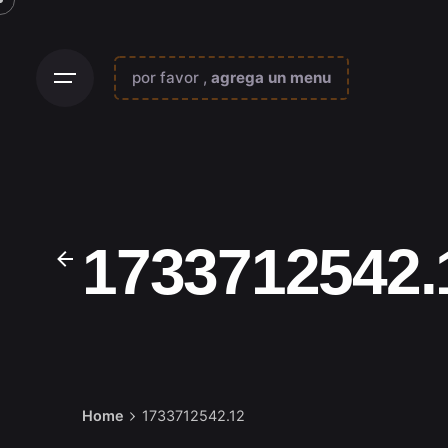
Skip
to
content
por favor ,
agrega un menu
1733712542.
Home
1733712542.12