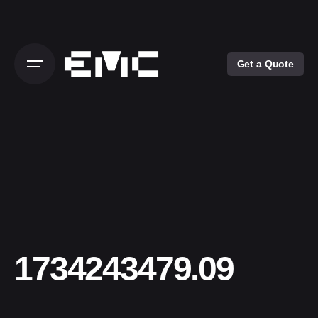
Skip
to
content
Get a Quote
1734243479.09