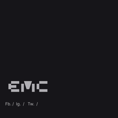
Fb.
/
Ig.
/
Tw.
/