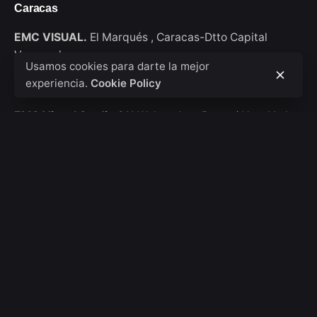
Caracas
EMC VISUAL.
El Marqués ,
Caracas-Dtto Capital
Venezuela
Usamos cookies para darte la mejor
experiencia.
Cookie Policy
New York
EMC Visual Studio
911 Walton Ave, Bronx / New York
USA
Consultas de trabajo
Interesado en trabajar con nosotros?
hola@emcvisual.com
Bolsa de empleo
¿Buscas una oportunidad de trabajo?
Ver posiciones
abiertas