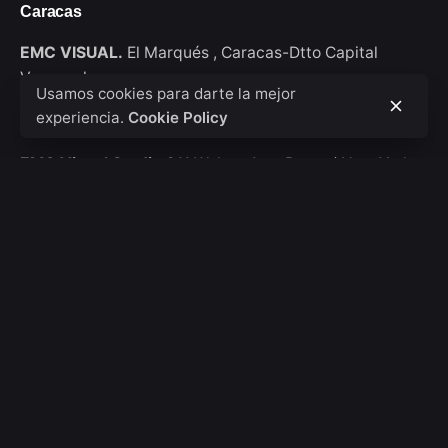
Caracas
EMC VISUAL.
El Marqués ,
Caracas-Dtto Capital
Venezuela
Usamos cookies para darte la mejor
experiencia.
Cookie Policy
New York
EMC Visual Studio
911 Walton Ave, Bronx / New York
USA
Consultas de trabajo
Interesado en trabajar con nosotros?
hola@emcvisual.com
Bolsa de empleo
¿Buscas una oportunidad de trabajo?
Ver posiciones
abiertas