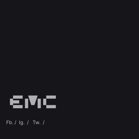
Fb.
/
Ig.
/
Tw.
/