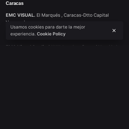
Caracas
EMC VISUAL.
El Marqués ,
Caracas-Dtto Capital
Venezuela
Usamos cookies para darte la mejor
experiencia.
Cookie Policy
New York
EMC Visual Studio
911 Walton Ave, Bronx / New York
USA
Consultas de trabajo
Interesado en trabajar con nosotros?
hola@emcvisual.com
Bolsa de empleo
¿Buscas una oportunidad de trabajo?
Ver posiciones
abiertas