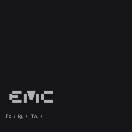
Fb.
/
Ig.
/
Tw.
/