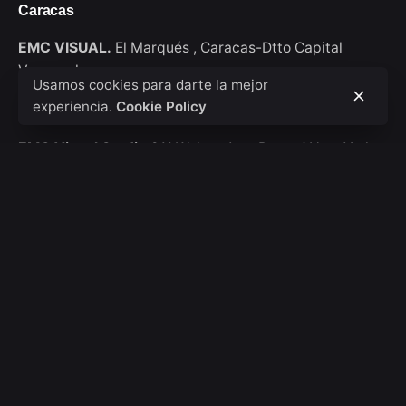
Caracas
EMC VISUAL.
El Marqués ,
Caracas-Dtto Capital
Venezuela
Usamos cookies para darte la mejor
experiencia.
Cookie Policy
New York
EMC Visual Studio
911 Walton Ave, Bronx / New York
USA
Consultas de trabajo
Interesado en trabajar con nosotros?
hola@emcvisual.com
Bolsa de empleo
¿Buscas una oportunidad de trabajo?
Ver posiciones
abiertas