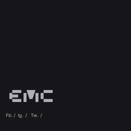
Fb.
/
Ig.
/
Tw.
/