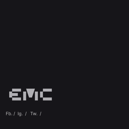
Fb.
/
Ig.
/
Tw.
/