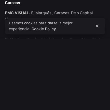
Caracas
EMC VISUAL.
El Marqués ,
Caracas-Dtto Capital
Venezuela
Usamos cookies para darte la mejor
experiencia.
Cookie Policy
New York
EMC Visual Studio
911 Walton Ave, Bronx / New York
USA
Consultas de trabajo
Interesado en trabajar con nosotros?
hola@emcvisual.com
Bolsa de empleo
¿Buscas una oportunidad de trabajo?
Ver posiciones
abiertas