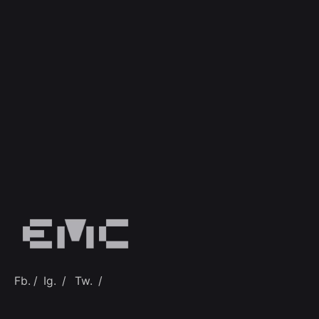
Fb.
/
Ig.
/
Tw.
/