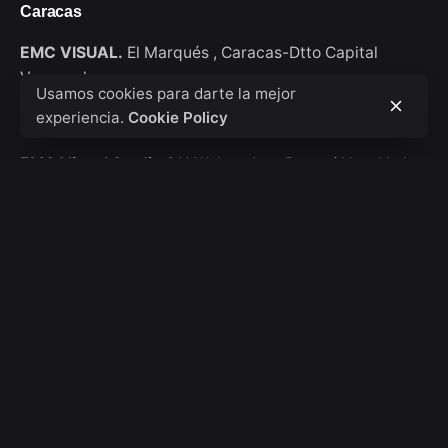
Caracas
EMC VISUAL.
El Marqués ,
Caracas-Dtto Capital
Venezuela
Usamos cookies para darte la mejor
experiencia.
Cookie Policy
New York
EMC Visual Studio
911 Walton Ave, Bronx / New York
USA
Consultas de trabajo
Interesado en trabajar con nosotros?
hola@emcvisual.com
Bolsa de empleo
¿Buscas una oportunidad de trabajo?
Ver posiciones
abiertas