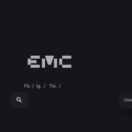
Fb.
/
Ig.
/
Tw.
/
Usa