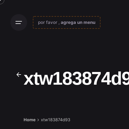
Skip
to
content
por favor ,
agrega un menu
xtw183874d
Home
xtw183874d93