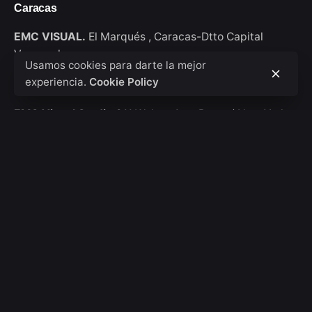
Caracas
EMC VISUAL.
El Marqués ,
Caracas-Dtto Capital
Venezuela
Usamos cookies para darte la mejor
experiencia.
Cookie Policy
New York
EMC Visual Studio
911 Walton Ave, Bronx / New York
USA
Consultas de trabajo
Interesado en trabajar con nosotros?
hola@emcvisual.com
Bolsa de empleo
¿Buscas una oportunidad de trabajo?
Ver posiciones
abiertas