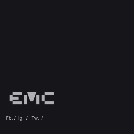
Fb.
/
Ig.
/
Tw.
/