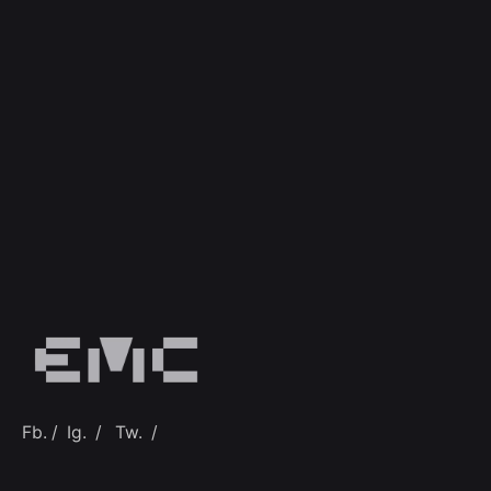
Fb.
/
Ig.
/
Tw.
/