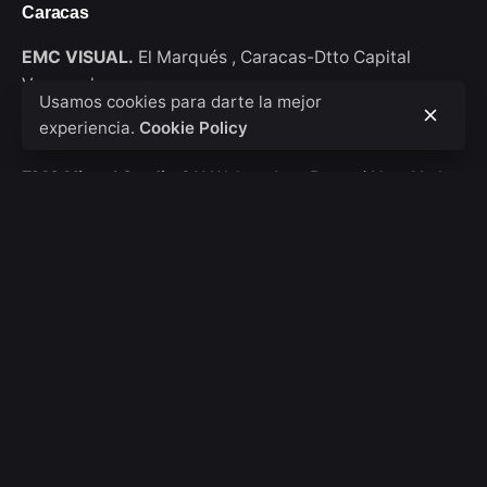
Caracas
EMC VISUAL.
El Marqués ,
Caracas-Dtto Capital
Venezuela
Usamos cookies para darte la mejor
experiencia.
Cookie Policy
New York
EMC Visual Studio
911 Walton Ave, Bronx / New York
USA
Consultas de trabajo
Interesado en trabajar con nosotros?
hola@emcvisual.com
Bolsa de empleo
¿Buscas una oportunidad de trabajo?
Ver posiciones
abiertas