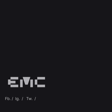
Fb.
/
Ig.
/
Tw.
/