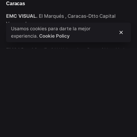
Caracas
EMC VISUAL.
El Marqués ,
Caracas-Dtto Capital
Venezuela
Usamos cookies para darte la mejor
experiencia.
Cookie Policy
New York
EMC Visual Studio
911 Walton Ave, Bronx / New York
USA
Consultas de trabajo
Interesado en trabajar con nosotros?
hola@emcvisual.com
Bolsa de empleo
¿Buscas una oportunidad de trabajo?
Ver posiciones
abiertas