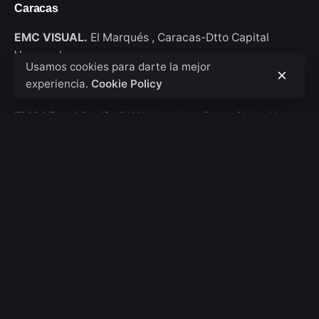
Caracas
EMC VISUAL.
El Marqués ,
Caracas-Dtto Capital
Venezuela
Usamos cookies para darte la mejor
experiencia.
Cookie Policy
New York
EMC Visual Studio
911 Walton Ave, Bronx / New York
USA
Consultas de trabajo
Interesado en trabajar con nosotros?
hola@emcvisual.com
Bolsa de empleo
¿Buscas una oportunidad de trabajo?
Ver posiciones
abiertas