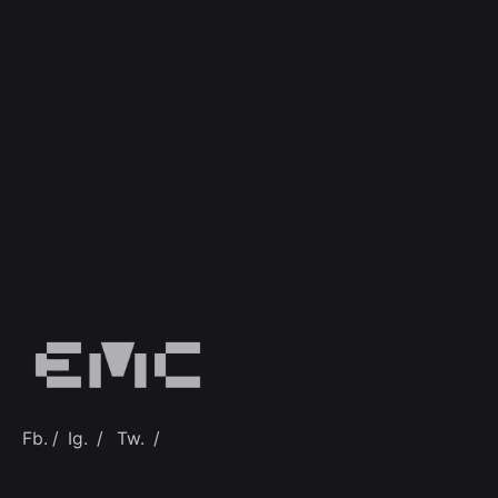
Fb.
/
Ig.
/
Tw.
/