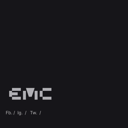
Fb.
/
Ig.
/
Tw.
/