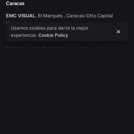
Caracas
EMC VISUAL.
El Marqués ,
Caracas-Dtto Capital
Venezuela
Usamos cookies para darte la mejor
experiencia.
Cookie Policy
New York
EMC Visual Studio
911 Walton Ave, Bronx / New York
USA
Consultas de trabajo
Interesado en trabajar con nosotros?
hola@emcvisual.com
Bolsa de empleo
¿Buscas una oportunidad de trabajo?
Ver posiciones
abiertas