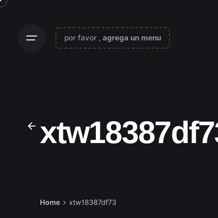
Skip
to
content
por favor ,
agrega un menu
xtw18387df7
Home
xtw18387df73