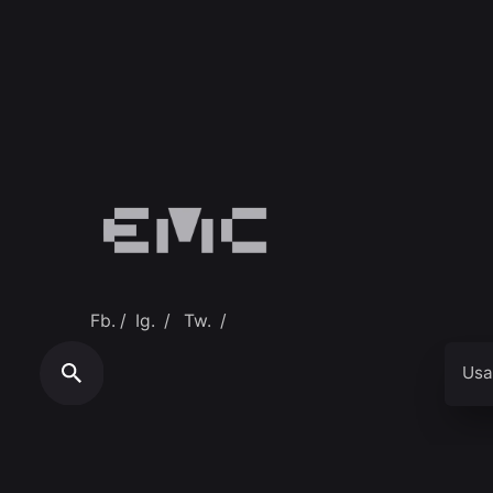
Fb.
/
Ig.
/
Tw.
/
Usa